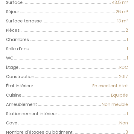
Surface
43.5
m²
Séjour
26
m²
Surface terrasse
13
m²
Pièces
2
Chambres
1
Salle d'eau
1
WC
1
Étage
RDC
Construction
2017
État intérieur
En excellent état
Cuisine
Equipée
Ameublement
Non meublé
Stationnement intérieur
1
Cave
Non
Nombre d'étages du bâtiment
3