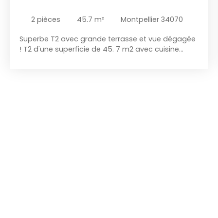
2
pièces
45.7
m²
Montpellier 34070
Superbe T2 avec grande terrasse et vue dégagée
! T2 d'une superficie de 45. 7 m2 avec cuisine
équipée et moderne. L' appartement est lumineux
avec une grande baie vitrée donnant accés à une
terrasse de 31 m2 semi couverte, la vue est
dégagée sur le jardin de la résidence arboré de
nombreux arbres fruitiers. La chambre d'une
surface de 12 m2 a un accés direct à la salle d'eau
de 5 m2 et également une ouverture directe sur la
terrasse. La résidence est calme , arboré, jardin
commun et terrain de pétanque. A l'entrée de la
résidence vous trouverez également une
bibliothéque commune, un local à vélo et vidéo
surveillance. Une place de parking privée. A deux
pas, vous trouverez de nombreux commerces, la
clinique Saint Roch, le bus, le tramway, des écoles
maternelles et primaires Charges de copro : 90 €
/ mois Petite résidence de 4 étages, 60 lots