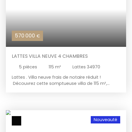
570 000
€
LATTES VILLA NEUVE 4 CHAMBRES
5
pièces
115
m²
Lattes 34970
Lattes . Villa neuve frais de notaire réduit !
Découvrez cette somptueuse villa de 115 m²,
construite en 2025. L’avantage: on bénéficie de
Frais de notaire réduit !! 5 pièces, avec 3
chambres spacieuses dont une suite parentale + 1
bureau. La villa est équipée de 2 WC
indépendants, d'une salle de bains et d'une salle
Nouveauté
d'eau, offrant ainsi un confort optimal. Clim
gainable, prestations de qualité. Garage+ 2