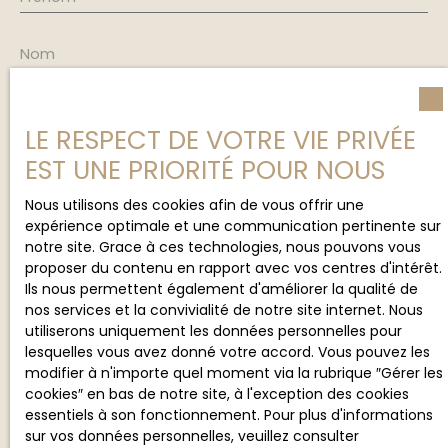
Nom
Email
LE RESPECT DE VOTRE VIE PRIVÉE
Type d'offre
EST UNE PRIORITÉ POUR NOUS
Vente
Nous utilisons des cookies afin de vous offrir une
Type de bien
expérience optimale et une communication pertinente sur
Maison
notre site. Grace à ces technologies, nous pouvons vous
proposer du contenu en rapport avec vos centres d'intérêt.
Localisation
Lattes (34970)
Ils nous permettent également d'améliorer la qualité de
nos services et la convivialité de notre site internet. Nous
utiliserons uniquement les données personnelles pour
Budget max (€)
lesquelles vous avez donné votre accord. Vous pouvez les
modifier à n'importe quel moment via la rubrique ″Gérer les
cookies″ en bas de notre site, à l'exception des cookies
Surface min (m²)
essentiels à son fonctionnement. Pour plus d'informations
sur vos données personnelles, veuillez consulter