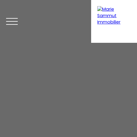
Acheter
Vendre
Coaching immobilier
Home staging
Estimation