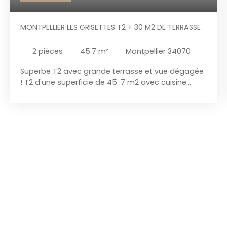
MONTPELLIER LES GRISETTES T2 + 30 M2 DE TERRASSE
2
pièces
45.7
m²
Montpellier 34070
Superbe T2 avec grande terrasse et vue dégagée
! T2 d'une superficie de 45. 7 m2 avec cuisine
équipée et moderne. L' appartement est lumineux
avec une grande baie vitrée donnant accés à une
terrasse de 31 m2 semi couverte, la vue est
dégagée sur le jardin de la résidence arboré de
nombreux arbres fruitiers. La chambre d'une
surface de 12 m2 a un accés direct à la salle d'eau
de 5 m2 et également une ouverture directe sur la
terrasse. La résidence est calme , arboré, jardin
commun et terrain de pétanque. A l'entrée de la
résidence vous trouverez également une
bibliothéque commune, un local à vélo et vidéo
surveillance. Une place de parking privée. A deux
pas, vous trouverez de nombreux commerces, la