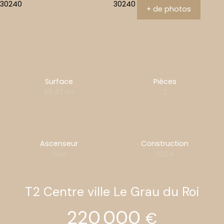
+ de photos
Surface
Pièces
40.47
m²
2
Ascenseur
Construction
Non
2024
T2 Centre ville Le Grau du Roi
220 000
€