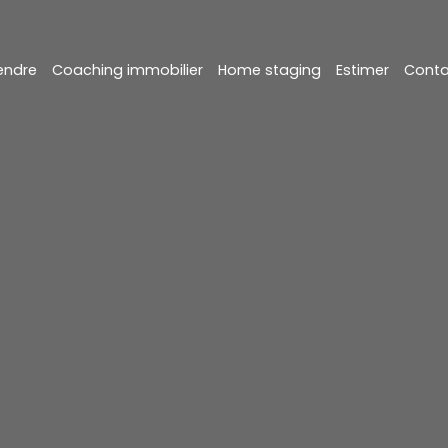
endre
Coaching immobilier
Home staging
Estimer
Conta