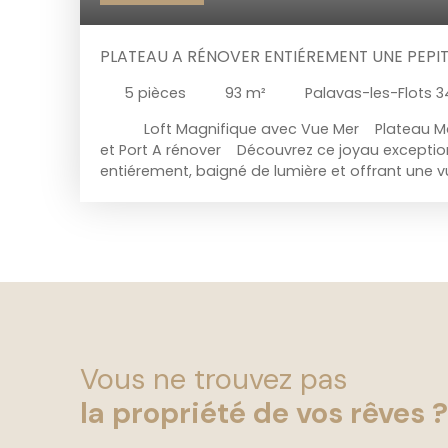
PLATEAU A RÉNOVER ENTIÉREMENT UNE PEPITE
5
pièces
93
m²
Palavas-les-Flots 
Loft Magnifique avec Vue Mer Plateau Mag
et Port A rénover
Découvrez ce joyau exceptio
entiérement, baigné de lumière et offrant une v
mer, le canal et le port. Situé au premier et dern
vous invite à vivre dans un espace à la fois spa
rénovation est idéale pour ceux qui recherchent
agréable et dynamique. Tout est à créer et laiss
imagination infinieLa toiture est en bon état. Je
coup de coeur !!! Ne manquez pas cette opport
offrir un cadre de vie exceptionnel. Contactez-
pour organiser une visite et laissez-vous séduir
avec vue incroyable Marie: 07. 60. 85. 49. 83
Vous ne trouvez pas
la propriété de vos rêves ?