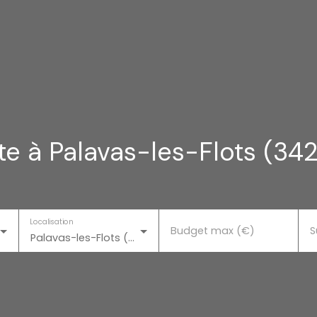
e à Palavas-les-Flots (34
Localisation
Budget max (€)
S
Palavas-les-Flots (34250)