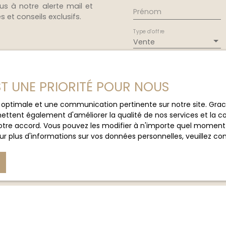
us à notre alerte mail et
Prénom
et conseils exclusifs.
Type d'offre
Vente
Budget max (€)
EST UNE PRIORITÉ POUR NOUS
J'accepte le trait
ce optimale et une communication pertinente sur notre site. Gr
au RGPD. Si vous ne 
ettent également d'améliorer la qualité de nos services et la con
commerciale par voi
tre accord. Vous pouvez les modifier à n'importe quel moment via
gratuitement sur la
r plus d'informations sur vos données personnelles, veuillez co
prévu par l'article 
Internet www.bloctel
Société Worldline, Se
Pour en savoir plus 
veuillez consulter n