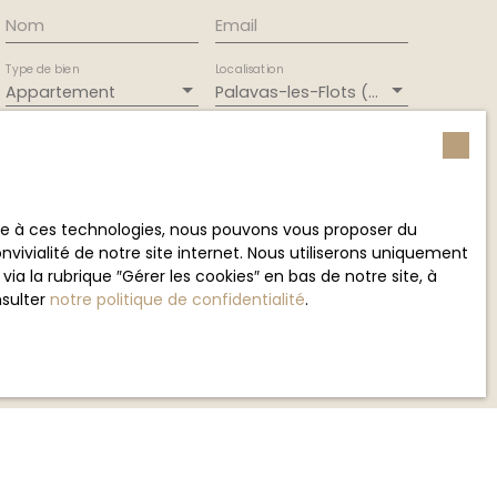
Nom
Email
Type de bien
Localisation
Appartement
Palavas-les-Flots (34250)
Surface min (m²)
Pièces min
ement de mes données personnelles conformément
ace à ces technologies, nous pouvons vous proposer du
souhaitez pas faire l'objet de prospection
vivialité de notre site internet. Nous utiliserons uniquement
e téléphonique, vous pouvez vous inscrire
 la rubrique ″Gérer les cookies″ en bas de notre site, à
 liste d'opposition au démarchage téléphonique,
nsulter
notre politique de confidentialité
.
L223-1 du code de la consommation, sur le site
.gouv.fr ou par courrier adressé à :
rvice Bloctel, CS 61311, 41013 BLOIS CEDEX.
sur le traitement de vos données personnelles,
otre
politique de confidentialité
.