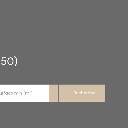
250)
Rechercher
urface min (m²)