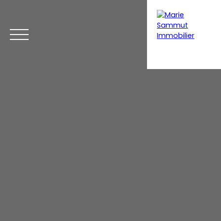
Acheter
Vendre
Coaching immobilier
Home staging
Estimation