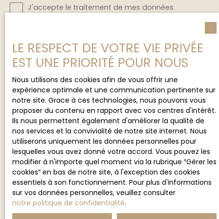
J'accepte le traitement de mes données
personnelles conformément au RGPD. Si vous ne
souhaitez pas faire l'objet de prospection
commerciale par voie téléphonique, vous pouvez
LE RESPECT DE VOTRE VIE PRIVÉE
vous inscrire gratuitement sur la liste d'opposition
EST UNE PRIORITÉ POUR NOUS
au démarchage téléphonique, prévu par l'article
L223-1 du code de la consommation, sur le site
Internet www.bloctel.gouv.fr ou par courrier
Nous utilisons des cookies afin de vous offrir une
adressé à :
expérience optimale et une communication pertinente sur
notre site. Grace à ces technologies, nous pouvons vous
Société Worldline, Service Bloctel, CS 61311, 41013
proposer du contenu en rapport avec vos centres d'intérêt.
BLOIS CEDEX.
Ils nous permettent également d'améliorer la qualité de
nos services et la convivialité de notre site internet. Nous
Pour en savoir plus sur le traitement de vos
utiliserons uniquement les données personnelles pour
données personnelles, veuillez consulter notre
lesquelles vous avez donné votre accord. Vous pouvez les
politique de confidentialité
.
modifier à n'importe quel moment via la rubrique ″Gérer les
cookies″ en bas de notre site, à l'exception des cookies
essentiels à son fonctionnement. Pour plus d'informations
sur vos données personnelles, veuillez consulter
notre politique de confidentialité
.
Recevoir des annonces