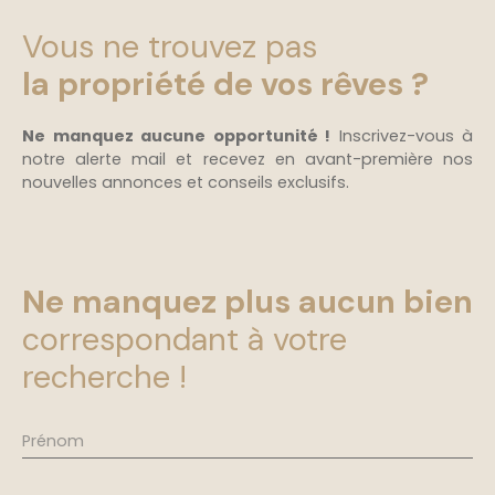
employés. Situé dans un quartier dynamique, ce
fonds de commerce est idéal pour une variété
Vous ne trouvez pas
d'activités commerciales. Ne manquez pas cette
opportunité unique de reprendre un fonds de
la propriété de vos rêves ?
commerce dans des conditions optimales.
Contactez-nous dès aujourd'hui pour plus
Ne manquez aucune opportunité !
Inscrivez-vous à
d'informations et pour organiser une visite. Marie :
notre alerte mail et recevez en avant-première nos
07. 60. 85. 49. 83
nouvelles annonces et conseils exclusifs.
Ne manquez plus aucun bien
correspondant à votre
recherche !
Prénom