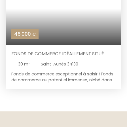
46 000
€
FONDS DE COMMERCE IDÉALLEMENT SITUÉ
30
m²
Saint-Aunès 34130
Fonds de commerce exceptionnel à saisir ! Fonds
de commerce au potentiel immense, niché dans
un emplacement de choix, au centre de Saint
Aunés à proximité de la pharmacie et des
commerces. Avec une surface commerciale de 30
m², cet espace lumineux et accueillant est prêt à
vous accueillir. Conforme aux normes PMR, ce
local est équipé de sanitaire. Un grand parking à
proximité facilite l'accès pour vos clients et