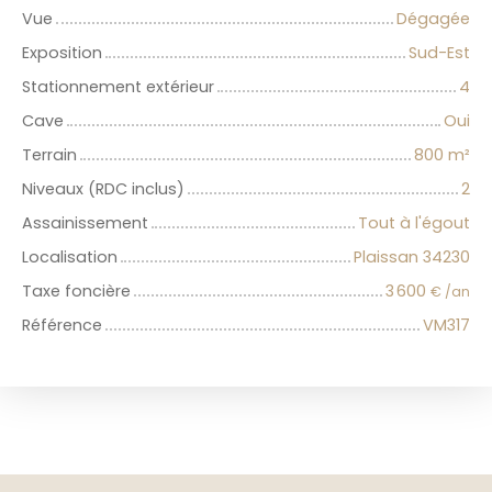
Vue
Dégagée
Exposition
Sud-Est
Stationnement extérieur
4
Cave
Oui
Terrain
800
m²
Niveaux (RDC inclus)
2
Assainissement
Tout à l'égout
Localisation
Plaissan 34230
Taxe foncière
3 600
€ /an
Référence
VM317