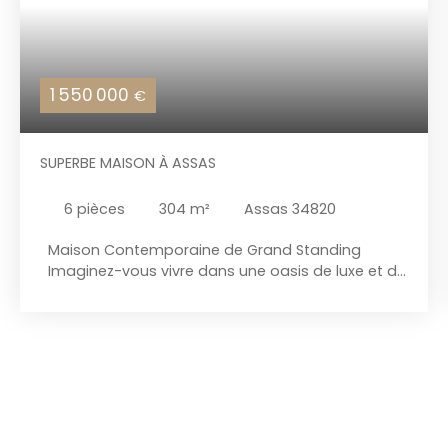
1 550 000
€
SUPERBE MAISON À ASSAS
6
pièces
304
m²
Assas 34820
Maison Contemporaine de Grand Standing
Imaginez-vous vivre dans une oasis de luxe et de
modernité, où chaque détail a été soigneusement
conçu pour offrir un confort inégalé. Cette
maison contemporaine, construite en 2022, est un
véritable joyau architectural, offrant une surface
habitable de 304 m² sur un terrain de 1380 m².
Située dans un cadre idyllique, cette propriété est
le parfait équilibre entre élégance et
fonctionnalité. Un Espace de Vie Incomparable