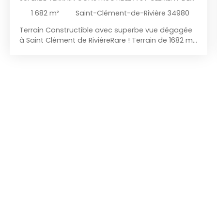
RIVIÉRE
1 682
m²
Saint-Clément-de-Rivière 34980
Terrain Constructible avec superbe vue dégagée
à Saint Clément de RiviéreRare ! Terrain de 1682 m²,
un véritable havre de paix. Ce terrain constructible,
d'une emprise au sol de 415 m², viabilisé et
raccordé à toutes les commodités. Situé dans un
endroit paisible avec une belle vue dégagée sur la
nature. Contactez-nous dès aujourd'hui pour
organiser une visite et laissez votre imagination
prendre son envol sur ce terrain d'exception.
Contact Marie : 07. 60. 85. 49. 83