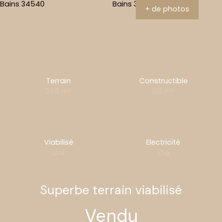
+ de photos
Terrain
Constructible
355
m²
130
m²
Viabilisé
Electricité
Oui
Oui
Superbe terrain viabilisé
Vendu