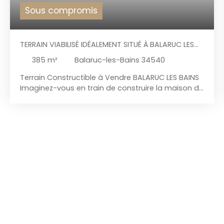
Sous compromis
TERRAIN VIABILISÉ IDÉALEMENT SITUÉ À BALARUC LES
BAINS
385
m²
Balaruc-les-Bains 34540
Terrain Constructible à Vendre BALARUC LES BAINS
Imaginez-vous en train de construire la maison de
vos rêves sur ce terrain constructible de 385 m²,
offrant une surface constructible de 150 m². Ce
terrain, situé dans un cadre paisible et dégagé,
est l'endroit idéal pour réaliser votre projet. Ce
terrain, déjà viabilisé, est prêt à accueillir votre
future demeure. Un permis de construire a déjà
été déposé et validé. Il ne reste plus qu'à
construire la maison de vos rêves... vous pouvez
commencer à imaginer votre maison idéale dès
aujourd'hui. L'assainissement est déjà en place, ce
qui facilite grandement les démarches
administratives et techniques. Libre constructeur.